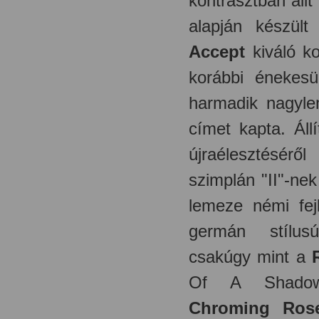
kontrasztban áll
alapján készült
Accept
kiváló ko
korábbi énekes
harmadik nagyle
címet kapta. Áll
újraélesztésérő
szimplán "II"-nek
lemeze némi fej
germán stílus
csakúgy mint a
Of A Shadow
Chroming Ros