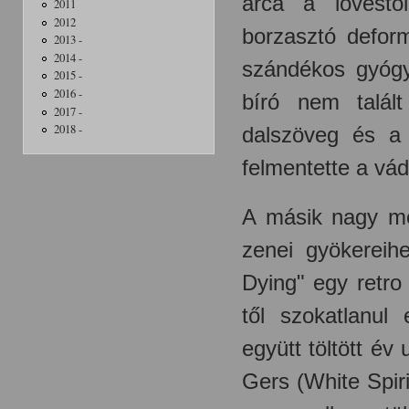
arca a lövéstő
2011
2012
borzasztó deform
2013 -
2014 -
szándékos gyógys
2015 -
2016 -
bíró nem talál
2017 -
2018 -
dalszöveg és a 
felmentette a vád 
A másik nagy m
zenei gyökereih
Dying" egy retro
től szokatlanul
együtt töltött év
Gers (White Spiri