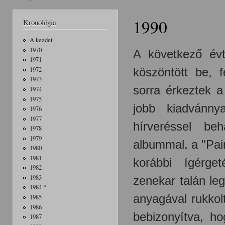
Jelenlegi hely
1990
Kronológia
A kezdet
1970
A következő évt
1971
köszöntött be, f
1972
1973
sorra érkeztek a
1974
1975
jobb kiadvánny
1976
1977
hírveréssel be
1978
1979
albummal, a "Pain
1980
1981
korábbi ígérge
1982
1983
zenekar talán l
1984 *
anyagával rukkol
1985
1986
bebizonyítva, h
1987