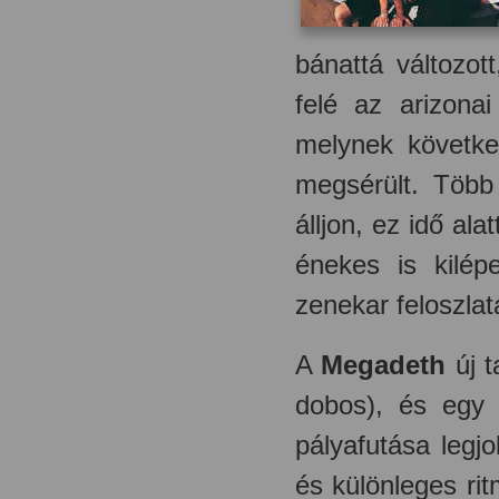
bánattá változot
felé az arizona
melynek követke
megsérült. Több
álljon, ez idő al
énekes is kilé
zenekar feloszlat
A
Megadeth
új t
dobos), és egy n
pályafutása legj
és különleges rit