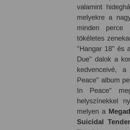
valamint hideghá
melyekre a nagy
minden perce 
tökéletes zeneka
"Hangar 18" és 
Due" dalok a kon
kedvenceivé, a 
Peace" album ped
In Peace" megj
helyszínekkel ny
melyen a
Megad
Suicidal Tende