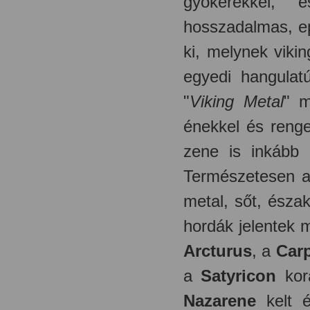
gyökerekkel, 
hosszadalmas, ep
ki, melynek viki
egyedi hangulat
"
Viking Metal
" m
énekkel és renge
zene is inkább
Természetesen 
metal, sőt, észa
hordák jelentek
Arcturus
, a
Carp
a
Satyricon
kora
Nazarene
kelt é