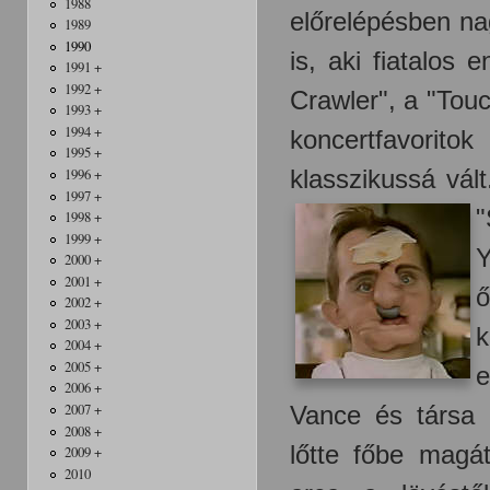
1988
előrelépésben na
1989
1990
is, aki fiatalos
1991 +
1992 +
Crawler", a "Tou
1993 +
1994 +
koncertfavorit
1995 +
klasszikussá vált
1996 +
1997 +
"
1998 +
1999 +
Y
2000 +
2001 +
ő
2002 +
2003 +
k
2004 +
2005 +
e
2006 +
Vance és társa
2007 +
2008 +
lőtte főbe magá
2009 +
2010