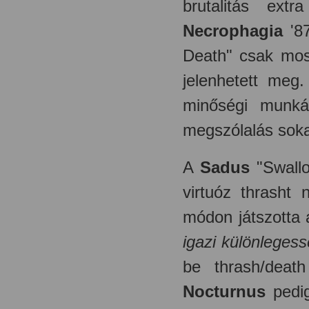
brutalitás ext
Necrophagia
'87
Death" csak mos
jelenhetett meg.
minőségi munká
megszólalás soka
A
Sadus
"Swallo
virtuóz thrasht
módon játszotta 
igazi különleges
be thrash/deat
Nocturnus
pedig