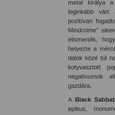
metal királya 
leginkább várt
pozitívan fogadt
Mindcrime" siker
elismerték, ho
helyezte a mércé
dalok közé túl n
kotyvasztott p
negatívumok el
gazdára.
A
Black Sabba
epikus, monume