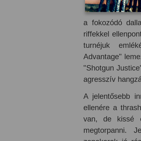
a fokozódó dall
riffekkel ellenpo
turnéjuk emlé
Advantage" lemez
"Shotgun Justice
agresszív hangzás
A jelentősebb i
ellenére a thras
van, de kissé 
megtorpanni. J