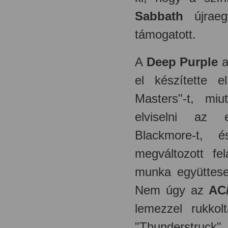
Sabbath
újraeg
támogatott.
A
Deep Purple
el készítette
e
Masters"-t, mi
elviselni az e
Blackmore-t, 
megváltozott fe
munka együttese
Nem úgy az
AC
lemezzel rukko
"Thunderstruck",