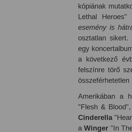
kópiának mutatko
Lethal Heroes
esemény is hátrá
osztatlan siker
egy koncertalbum
a következő évb
felszínre törő s
összeférhetetlen 
Amerikában a h
"Flesh & Blood"
Cinderella
"Hear
a
Winger
"In The