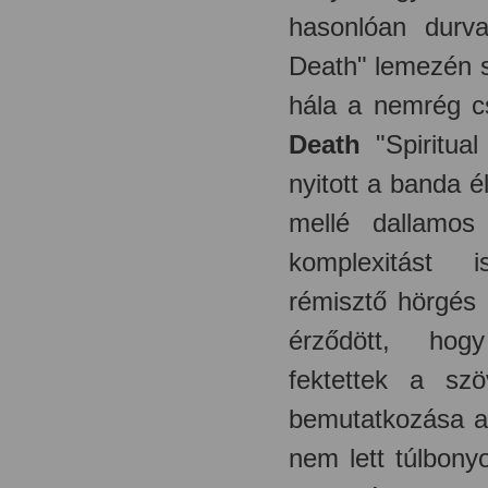
hasonlóan durv
Death" lemezén s
hála a nemrég c
Death
"Spiritua
nyitott a banda é
mellé dallamo
komplexitást 
rémisztő hörgés 
érződött, hog
fektettek a sz
bemutatkozása a 
nem lett túlbony