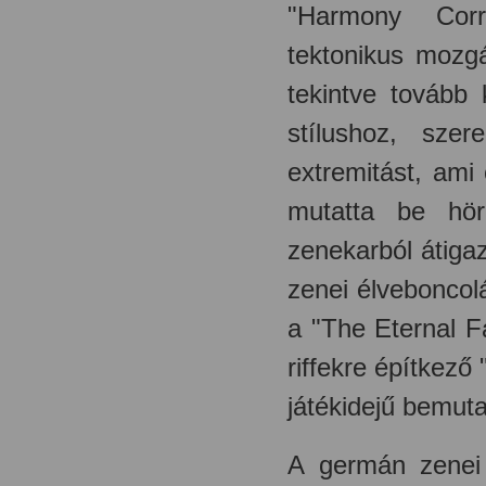
"Harmony Corr
tektonikus mozgá
tekintve tovább
stílushoz, szer
extremitást, ami
mutatta be hö
zenekarból átiga
zenei élvebonco
a "The Eternal F
riffekre építkező
játékidejű bemut
A germán zenei