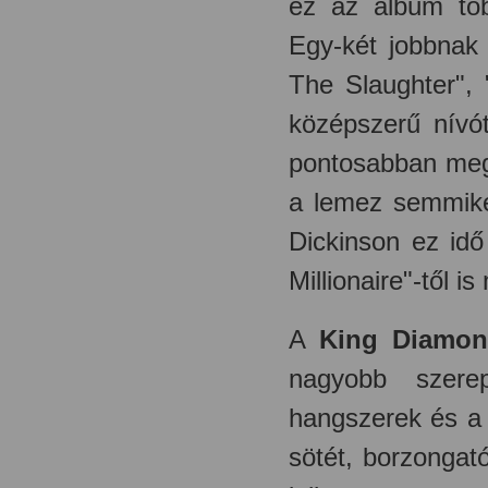
ez az album töb
Egy-két jobbnak 
The Slaughter",
középszerű nívó
pontosabban megv
a lemez semmiké
Dickinson ez idő
Millionaire"-től i
A
King Diamo
nagyobb szere
hangszerek és a
sötét, borzongat