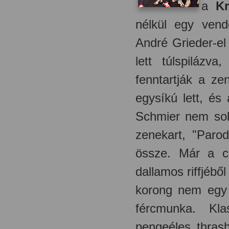
a
Kr
nélkül egy vend
André Grieder-el
lett túlspilázv
fenntartják a ze
egysíkú lett, és
Schmier nem sok
zenekart, "Paro
össze. Már a c
dallamos riffjéből
korong nem egy 
fércmunka. Kla
pengeéles thras