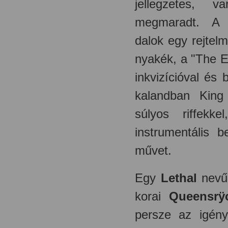
jellegzetes, v
megmaradt. A k
dalok egy rejtelm
nyakék, a "The E
inkvizícióval és
kalandban King 
súlyos riffekke
instrumentális b
művet.
Egy
Lethal
nevű
korai
Queensrÿ
persze az igény