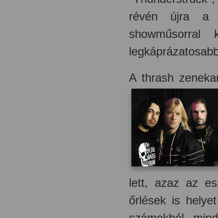
révén újra a 
showműsorral k
legkáprázatosabb
A thrash zeneka
lett, azaz az e
őrlések is helye
számokból, mind