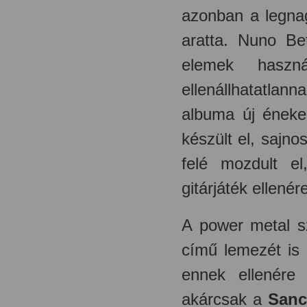
azonban a legna
aratta. Nuno Bet
elemek haszn
ellenállhatatlan
albuma új ének
készült el, sajn
felé mozdult e
gitárjáték ellené
A power metal s
című lemezét is 
ennek ellenére 
akárcsak a
Sanc