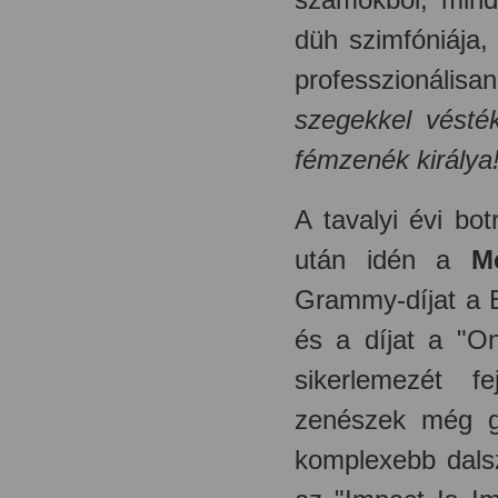
düh szimfóniája,
professzionál
szegekkel vést
fémzenék királya
A tavalyi évi bo
után idén a
Me
Grammy-díjat a B
és a díjat a "
sikerlemezét
fej
zenészek még gy
komplexebb dalsz