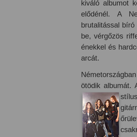
kiváló albumot k
elődénél. A 
brutalitással bír
be, vérgőzös rif
énekkel és hardc
arcát.
Németországba
ötödik albumát.
stílu
gitá
őrül
csak