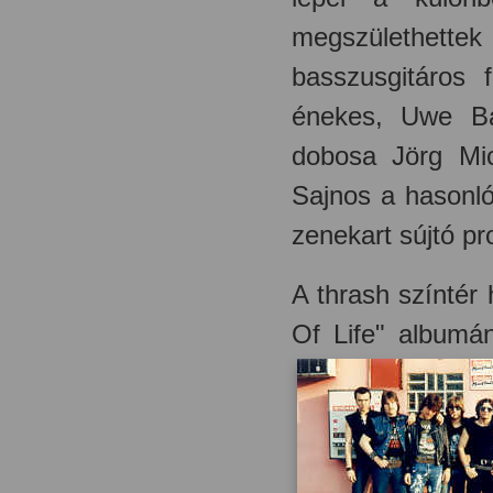
megszülethett
basszusgitáros 
énekes, Uwe Ba
dobosa Jörg Mic
Sajnos a hasonl
zenekart sújtó pr
A thrash színtér
Of Life" albumá