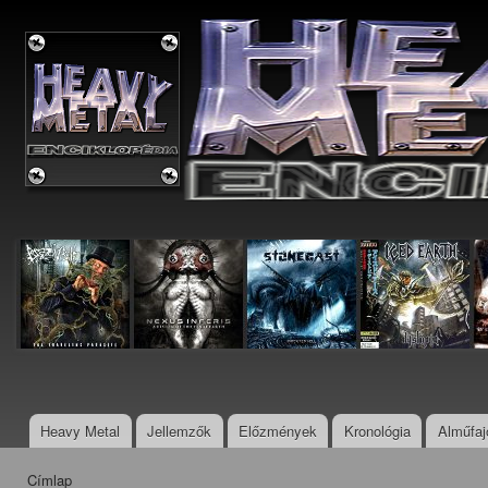
Ugr
tar
Metal
Enciklopédia
Heavy Metal
Jellemzők
Előzmények
Kronológia
Alműfaj
Főmenü
Címlap