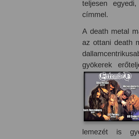
teljesen egyedi
címmel.
A death metal má
az ottani death
dallamcentriku
gyökerek erőtel
lemezét is gyo