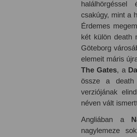
halálhörgéssel 
csakúgy, mint a 
Érdemes megemlí
két külön death 
Göteborg városá
elemeit máris új
The Gates
, a
Da
össze a deat
verziójának elin
néven vált ismert
Angliában a
N
nagylemeze sokk