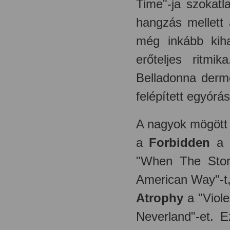
Time"-ja szokatl
hangzás mellett
még inkább kiha
erőteljes ritmi
Belladonna derme
felépített egyórá
A nagyok mögött 
a
Forbidden
a "
"When The Sto
American Way"-t
Atrophy
a "Viole
Neverland"-et. 