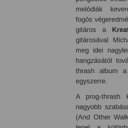
melódiák kever
fogós végeredmén
gitáros a
Krea
gitárosával Mic
meg idei nagyle
hangzásától tov
thrash album a 
egyszerre.
A prog-thrash 
nagyobb szabású
(And Other Walk
lepel a különb