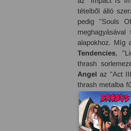
az "Impact Is Im
tételből álló sz
pedig "Souls O
meghagyásával t
alapokhoz. Míg 
Tendencies
, "L
thrash sorlemez
Angel
az "Act II
thrash metalba f