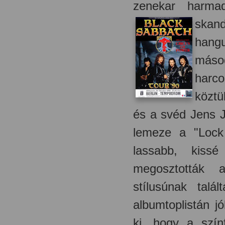
zenekar harma
skand
hang
másod
harco
köztü
és a svéd Jens J
lemeze a "Lock
lassabb, kiss
megosztották a
stílusúnak tal
albumtoplistán j
ki, hogy a szí