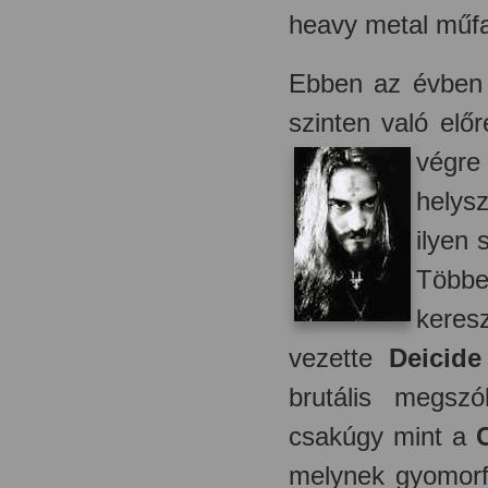
heavy metal műfaj
Ebben az évben 
szinten való elő
végre
helysz
ilyen 
Többe
keresz
vezette
Deicide
brutális megszó
csakúgy mint a
melynek gyomorfo