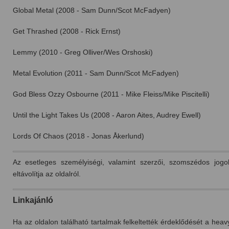
Global Metal (2008 -
Sam Dunn/Scot McFadyen)
Get Thrashed (2008 - Rick Ernst)
Lemmy (2010 - Greg Olliver/Wes Orshoski)
Metal Evolution (2011 - Sam Dunn/Scot McFadyen)
God Bless Ozzy Osbourne (2011 - Mike Fleiss/Mike Piscitelli)
Until the Light Takes Us (2008 - Aaron Aites, Audrey Ewell)
Lords Of Chaos (2018 - Jonas Åkerlund)
Az esetleges személyiségi, valamint szerzői, szomszédos jog
eltávolítja az oldalról.
Linkajánló
Ha az oldalon található tartalmak felkeltették érdeklődését a hea