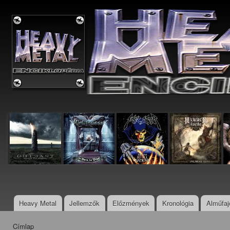
Ugr
tar
Metal
Enciklopédia
Heavy Metal
Jellemzők
Előzmények
Kronológia
Alműfaj
Főmenü
Címlap