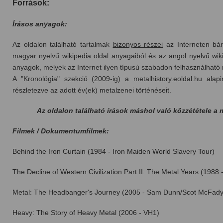
Források:
Írásos anyagok:
Az oldalon található tartalmak
bizonyos részei
az Interneten bár
magyar nyelvű wikipedia oldal anyagaiból és az angol nyelvű wi
anyagok, melyek az Internet ilyen típusú szabadon felhasználható 
A "Kronológia" szekció (2009-ig) a metalhistory.eoldal.hu alapin
részletezve az adott év(ek) metalzenei történéseit.
Az oldalon található írások máshol való közzététele a
Filmek / Dokumentumfilmek:
Behind the Iron Curtain (1984 - Iron Maiden World Slavery Tour)
The Decline of Western Civilization Part II: The Metal Years (1988
Metal: The Headbanger's Journey (2005 - Sam Dunn/Scot McFady
Heavy: The Story of Heavy Metal (2006 - VH1)