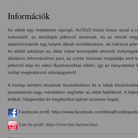
Jelenlegi hely
Információk
Az oldalt egy metalzene rajongó,
AcCEsS
hozta össze azzal a cé
tudnivalóit, az alműfajok jellemző ismérveit, és az
elmúlt négy
alapinformációk egy helyen állnak rendelkezésre, de hátrányt jele
és ebből adódóan az oldal írásai komolyabb elemzői mélységek
általános információhoz jutni, az szinte biztosan megtalálja amit 
jellemző képi és videó illusztrációkkal ellátni, így az irányzatoka
műfajt meghatározó stílusjegyekről.
A honlap tartalmi részének tesztelésében és a hibák kiszűrésében
javaslataival nagy mértékben segítette az oldal fejlődését. A fejl
kritikát, hibajavítási és kiegészítési igényt szívesen fogad.
Facebook profil:
https://www.facebook.com/MetalEnciklopedi
Last.fm profil:
https://www.last.fm/user/alaci