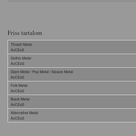
Friss tartalom
Thrash Metal
AcCEsS
Gothic Metal
AcCEsS
Glam Metal / Pop Metal / Sleaze Metal
AcCEsS
Folk Metal
AcCEsS
Black Metal
AcCEsS
Alternative Metal
AcCEsS